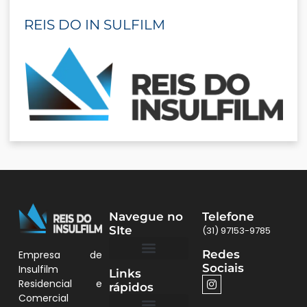
REIS DO IN SULFILM
Navegue no
Telefone
SIte
(31) 97153-9785
Redes
Empresa de
Sociais
Insulfilm
Links
Quem Somos
Películas BH
Residencial e
rápidos
Comercial