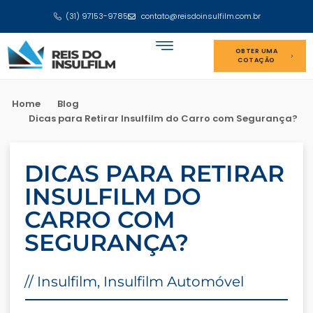
(31) 97153-9785
contato@reisdoinsulfilm.com.br
OBTER UMA
COTAÇÃO
Home
Blog
Dicas para Retirar Insulfilm do Carro com Segurança?
DICAS PARA RETIRAR
INSULFILM DO
CARRO COM
SEGURANÇA?
//
Insulfilm
,
Insulfilm Automóvel