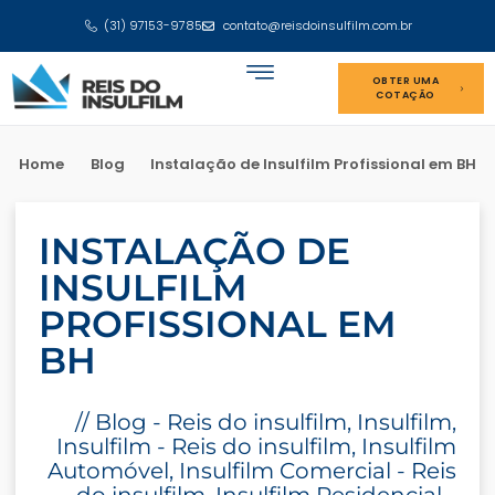
(31) 97153-9785
contato@reisdoinsulfilm.com.br
OBTER UMA
COTAÇÃO
Home
Blog
Instalação de Insulfilm Profissional em BH
INSTALAÇÃO DE
INSULFILM
PROFISSIONAL EM
BH
//
Blog - Reis do insulfilm
,
Insulfilm
,
Insulfilm - Reis do insulfilm
,
Insulfilm
Automóvel
,
Insulfilm Comercial - Reis