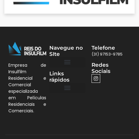
Navegue no
Telefone
SIte
(31) 97153-9785
Redes
Empresa de
Sociais
Insulfilm
Links
Quem Somos
Películas BH
Residencial e
rápidos
Comercial
especializada
em Películas
Quem Somos
Residenciais e
Comerciais.