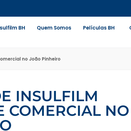
nsulfilm BH
Quem Somos
Películas BH
Comercial no João Pinheiro
E INSULFILM
E COMERCIAL NO
RO