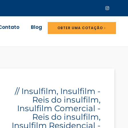
Contato
Blog
OBTER UMA COTAÇÃO
//
Insulfilm
,
Insulfilm -
Reis do insulfilm
,
Insulfilm Comercial -
Reis do insulfilm
,
Insulfilm Residencial -