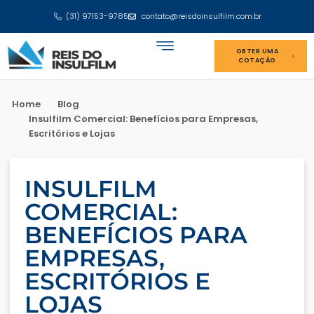
(31) 97153-9785
contato@reisdoinsulfilm.com.br
OBTER UMA
COTAÇÃO
Home
Blog
Insulfilm Comercial: Benefícios para Empresas,
Escritórios e Lojas
INSULFILM
COMERCIAL:
BENEFÍCIOS PARA
EMPRESAS,
ESCRITÓRIOS E
LOJAS