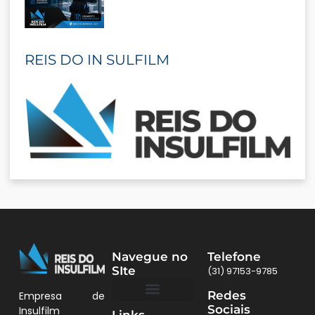
REIS DO IN SULFILM
Navegue no
Telefone
SIte
(31) 97153-9785
Redes
Empresa de
Sociais
Insulfilm
Links
Quem Somos
Películas BH