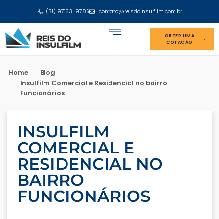
(31) 97153-9785
contato@reisdoinsulfilm.com.br
OBTER UMA
COTAÇÃO
Home
Blog
Insulfilm Comercial e Residencial no bairro
Funcionários
INSULFILM
COMERCIAL E
RESIDENCIAL NO
BAIRRO
FUNCIONÁRIOS