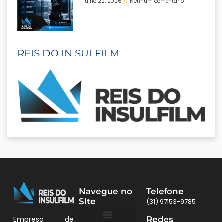
julho 22, 2026
Nenhum comentário
REIS DO IN SULFILM
Navegue no
Telefone
SIte
(31) 97153-9785
Redes
Empresa de