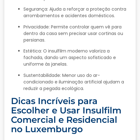
Segurança:
Ajuda
a
reforçar
a
proteção
contra
arrombamentos
e
acidentes
domésticos.
Privacidade:
Permite
controlar
quem
vê
para
dentro
da
casa
sem
precisar
usar
cortinas
ou
persianas.
Estética:
O
insulfilm
moderno
valoriza
a
fachada,
dando
um
aspecto
sofisticado
e
uniforme
às
janelas.
Sustentabilidade:
Menor
uso
do
ar-
condicionado
e
iluminação
artificial
ajudam
a
reduzir
a
pegada
ecológica.
Dicas
Incríveis
para
Escolher
e
Usar
Insulfilm
Comercial
e
Residencial
no
Luxemburgo