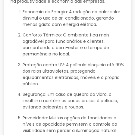
na
produtividade
e
economia
das
empresas.
Economia
de
Energia:
A
redução
do
calor
solar
diminui
o
uso
de
ar-
condicionado,
gerando
menos
gasto
com
energia
elétrica.
Conforto
Térmico:
O
ambiente
fica
mais
agradável
para
funcionários
e
clientes,
aumentando
o
bem-
estar
e
o
tempo
de
permanência
no
local.
Proteção
contra
UV:
A
película
bloqueia
até
99%
dos
raios
ultravioletas,
protegendo
equipamentos
eletrônicos,
móveis
e
o
próprio
público.
Segurança:
Em
caso
de
quebra
do
vidro,
o
insulfilm
mantém
os
cacos
presos
à
película,
evitando
acidentes
e
roubos.
Privacidade:
Muitas
opções
de
tonalidades
e
níveis
de
opacidade
permitem
o
controle
da
visibilidade
sem
perder
a
iluminação
natural.