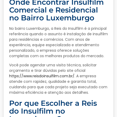
Onde
Encontrar
Insulfilm
Comercial
e
Residencial
no
Bairro
Luxemburgo
No
bairro
Luxemburgo,
a
Reis
do
Insulfilm
é
a
principal
referência
quando
o
assunto
é
instalação
de
insulfilm
para
residências
e
comércios.
Com
anos
de
experiência,
equipe
especializada
e
atendimento
personalizado,
a
empresa
oferece
soluções
completas
com
os
melhores
produtos
do
mercado.
Você
pode
agendar
uma
visita
técnica,
solicitar
orçamento
e
tirar
dúvidas
pelo
site
oficial
https://
www.
reisdoinsulfilm.
com.
br/
.
A
empresa
atende
com
rapidez,
qualidade
e
garantia
total,
cuidando
para
que
cada
projeto
seja
executado
com
máxima
eficiência
e
atenção
aos
detalhes.
Por
que
Escolher
a
Reis
do
Insulfilm
no