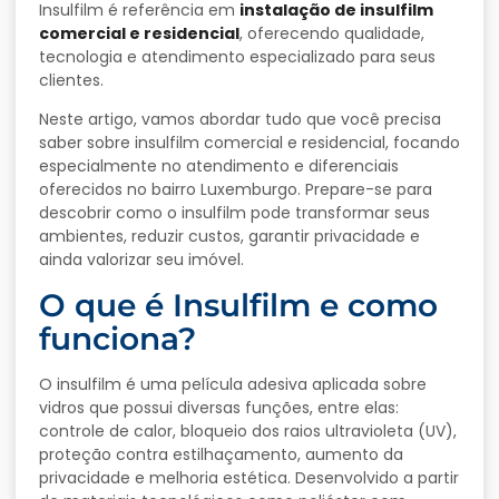
Insulfilm
é
referência
em
instalação
de
insulfilm
comercial
e
residencial
,
oferecendo
qualidade,
tecnologia
e
atendimento
especializado
para
seus
clientes.
Neste
artigo,
vamos
abordar
tudo
que
você
precisa
saber
sobre
insulfilm
comercial
e
residencial,
focando
especialmente
no
atendimento
e
diferenciais
oferecidos
no
bairro
Luxemburgo.
Prepare-
se
para
descobrir
como
o
insulfilm
pode
transformar
seus
ambientes,
reduzir
custos,
garantir
privacidade
e
ainda
valorizar
seu
imóvel.
O
que
é
Insulfilm
e
como
funciona?
O
insulfilm
é
uma
película
adesiva
aplicada
sobre
vidros
que
possui
diversas
funções,
entre
elas:
controle
de
calor,
bloqueio
dos
raios
ultravioleta (
UV),
proteção
contra
estilhaçamento,
aumento
da
privacidade
e
melhoria
estética.
Desenvolvido
a
partir