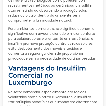
de
materiais
tecnológicos
como
poliéster
com
revestimentos
metálicos
ou
cerâmicos,
o
insulfilm
atua
refletindo
ou
absorvendo
a
radiação
solar,
reduzindo
o
calor
dentro
do
ambiente
sem
comprometer
a
luminosidade
natural.
Para
ambientes
comerciais,
isso
significa
economia
significativa
com
ar-
condicionado
e
maior
conforto
para
colaboradores
e
clientes.
Já
em
residências,
o
insulfilm
promove
proteção
contra
os
raios
solares,
evita
desbotamento
dos
móveis
e
tecidos
e
aumenta
a
segurança,
além
de
proporcionar
privacidade
sem
a
necessidade
de
cortinas
pesadas.
Vantagens
do
Insulfilm
Comercial
no
Luxemburgo
No
setor
comercial,
especialmente
em
regiões
valorizadas
como
o
bairro
Luxemburgo,
o
insulfilm
traz
múltiplos
benefícios
que
impactam
diretamente