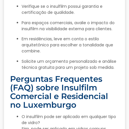
Verifique
se
o
insulfilm
possui
garantia
e
certificação
de
qualidade.
Para
espaços
comerciais,
avalie
o
impacto
do
insulfilm
na
visibilidade
externa
para
clientes.
Em
residências,
leve
em
conta
o
estilo
arquitetônico
para
escolher
a
tonalidade
que
combine.
Solicite
um
orçamento
personalizado
e
análise
técnica
gratuita
para
um
projeto
sob
medida.
Perguntas
Frequentes
(
FAQ)
sobre
Insulfilm
Comercial
e
Residencial
no
Luxemburgo
O
insulfilm
pode
ser
aplicado
em
qualquer
tipo
de
vidro?
Sim,
pode
ser
aplicado
em
vidros
comuns,