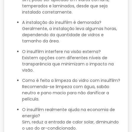
temperados
e
laminados,
desde
que
seja
instalado
corretamente.
A
instalação
do
insulfilm
é
demorada?
Geralmente,
a
instalação
leva
algumas
horas,
dependendo
da
quantidade
de
vidros
e
tamanho
da
área.
O
insulfilm
interfere
na
visão
externa?
Existem
opções
com
diferentes
níveis
de
transparência
que
minimizam
o
impacto
na
visão.
Como
é
feita
a
limpeza
do
vidro
com
insulfilm?
Recomenda-
se
limpeza
com
água,
sabão
neutro
e
pano
macio
para
não
danificar
a
película.
O
insulfilm
realmente
ajuda
na
economia
de
energia?
Sim,
reduz
a
entrada
de
calor
solar,
diminuindo
o
uso
do
ar-
condicionado.