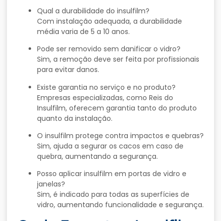
Qual
a
durabilidade
do
insulfilm?
Com
instalação
adequada,
a
durabilidade
média
varia
de
5
a
10
anos.
Pode
ser
removido
sem
danificar
o
vidro?
Sim,
a
remoção
deve
ser
feita
por
profissionais
para
evitar
danos.
Existe
garantia
no
serviço
e
no
produto?
Empresas
especializadas,
como
Reis
do
Insulfilm,
oferecem
garantia
tanto
do
produto
quanto
da
instalação.
O
insulfilm
protege
contra
impactos
e
quebras?
Sim,
ajuda
a
segurar
os
cacos
em
caso
de
quebra,
aumentando
a
segurança.
Posso
aplicar
insulfilm
em
portas
de
vidro
e
janelas?
Sim,
é
indicado
para
todas
as
superfícies
de
vidro,
aumentando
funcionalidade
e
segurança.