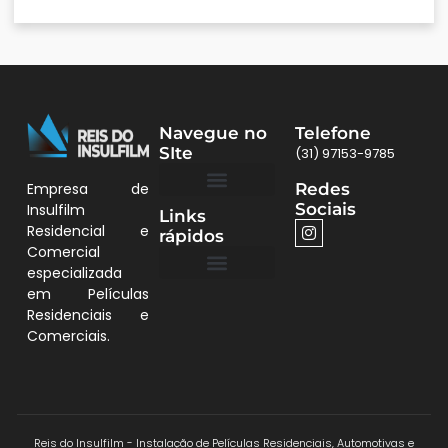
Navegue no
Telefone
SIte
(31) 97153-9785
Redes
Empresa de
Sociais
Insulfilm
Links
Quem Somos
Películas BH
Residencial e
rápidos
Comercial
especializada
em Películas
Quem Somos
Residenciais e
Comerciais.
Reis do Insulfilm - Instalação de Películas Residenciais, Automotivas e