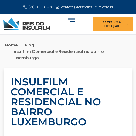
(31) 97153-9785
contato@reisdoinsulfilm.com.br
OBTER UMA
COTAÇÃO
Home
Blog
Insulfilm Comercial e Residencial no bairro
Luxemburgo
INSULFILM
COMERCIAL E
RESIDENCIAL NO
BAIRRO
LUXEMBURGO