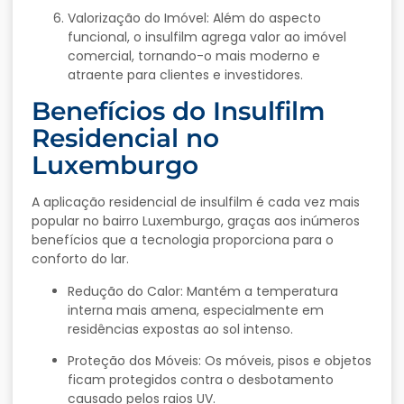
Valorização
do
Imóvel:
Além
do
aspecto
funcional,
o
insulfilm
agrega
valor
ao
imóvel
comercial,
tornando-
o
mais
moderno
e
atraente
para
clientes
e
investidores.
Benefícios
do
Insulfilm
Residencial
no
Luxemburgo
A
aplicação
residencial
de
insulfilm
é
cada
vez
mais
popular
no
bairro
Luxemburgo,
graças
aos
inúmeros
benefícios
que
a
tecnologia
proporciona
para
o
conforto
do
lar.
Redução
do
Calor:
Mantém
a
temperatura
interna
mais
amena,
especialmente
em
residências
expostas
ao
sol
intenso.
Proteção
dos
Móveis:
Os
móveis,
pisos
e
objetos
ficam
protegidos
contra
o
desbotamento
causado
pelos
raios
UV.