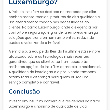
Luxemburgo?
A
Reis
do
Insulfilm
se
destaca
no
mercado
por
aliar
conhecimento
técnico,
produtos
de
alta
qualidade
e
um
atendimento
focado
nas
necessidades
do
cliente.
No
bairro
Luxemburgo,
onde
a
exigência
por
conforto
e
segurança
é
grande,
a
empresa
entrega
soluções
que
transformam
ambientes,
reduzindo
custos
e
valorizando
o
imóvel.
Além
disso,
a
equipe
da
Reis
do
Insulfilm
está
sempre
atualizada
sobre
as
tecnologias
mais
recentes,
garantindo
que
os
clientes
tenham
acesso
às
melhores
opções
de
insulfilm
comercial
e
residencial.
A
qualidade
da
instalação
e
o
pós-
venda
também
fazem
toda
a
diferença
para
quem
busca
um
serviço
completo
e
confiável.
Conclusão
Investir
em
insulfilm
comercial
e
residencial
no
bairro
Luxemburgo
é
sinônimo
de
qualidade
de
vida,