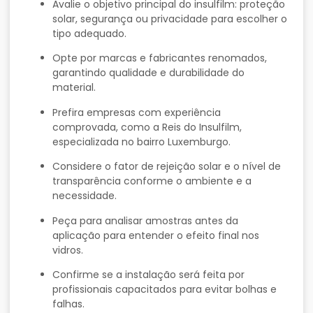
Avalie
o
objetivo
principal
do
insulfilm:
proteção
solar,
segurança
ou
privacidade
para
escolher
o
tipo
adequado.
Opte
por
marcas
e
fabricantes
renomados,
garantindo
qualidade
e
durabilidade
do
material.
Prefira
empresas
com
experiência
comprovada,
como
a
Reis
do
Insulfilm,
especializada
no
bairro
Luxemburgo.
Considere
o
fator
de
rejeição
solar
e
o
nível
de
transparência
conforme
o
ambiente
e
a
necessidade.
Peça
para
analisar
amostras
antes
da
aplicação
para
entender
o
efeito
final
nos
vidros.
Confirme
se
a
instalação
será
feita
por
profissionais
capacitados
para
evitar
bolhas
e
falhas.