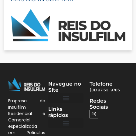
Navegue no
Telefone
SIte
(31) 97153-9785
Redes
Empresa de
Sociais
Insulfilm
Links
Quem Somos
Películas BH
Residencial e
rápidos
Comercial
especializada
em Películas
Quem Somos