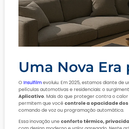
Uma Nova Era p
O
Insulfilm
evoluiu. Em 2025, estamos diante de u
películas automotivas e residenciais: o surgimen
Aplicativo
. Mais do que proteger contra o calor
permitem que você
controle a opacidade dos 
comando de voz ou programação automática.
Essa inovação une
conforto térmico, privaci
com design moderno e valor agregado. Neste art