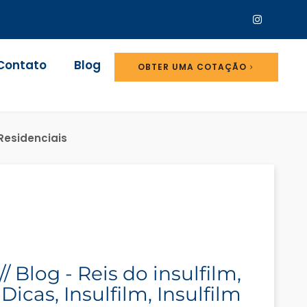
Contato
Blog
OBTER UMA COTAÇÃO
 Residenciais
//
Blog - Reis do insulfilm
,
Dicas
,
Insulfilm
,
Insulfilm