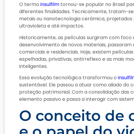
O termo
insulfilm
tornou-se popular no Brasil pa
diferentes finalidades. Tecnicamente, tratam-s
metais ou nanotecnologia cerâmica, projetados p
ultravioleta e até impactos.
Historicamente, as películas surgiram com foco
desenvolvimento de novos materiais, passaram a
comerciais e residenciais. Hoje, existem película
espelhadas, privativas, antirreflexo e as mais m
inteligentes.
Essa evolução tecnológica transformou o
insulfi
sustentável. Ele passou a atuar como aliado do c
proteção patrimonial. Com a consolidação das cas
elemento passivo e passa a interagir com sist
O conceito de c
e o papel do vi