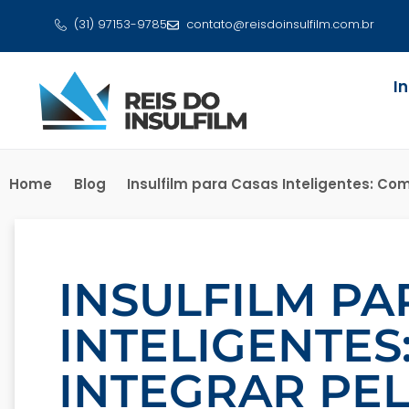
(31) 97153-9785
contato@reisdoinsulfilm.com.br
I
Home
Blog
Insulfilm para Casas Inteligentes: Co
INSULFILM PA
INTELIGENTES
INTEGRAR PE