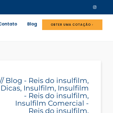
Contato
Blog
OBTER UMA COTAÇÃO
//
Blog - Reis do insulfilm
,
Dicas
,
Insulfilm
,
Insulfilm
- Reis do insulfilm
,
Insulfilm Comercial -
Reis do insulfilm
,