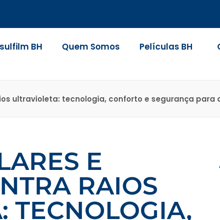
nsulfilm BH
Quem Somos
Películas BH
aios ultravioleta: tecnologia, conforto e segurança pa
LARES E
NTRA RAIOS
: TECNOLOGIA,