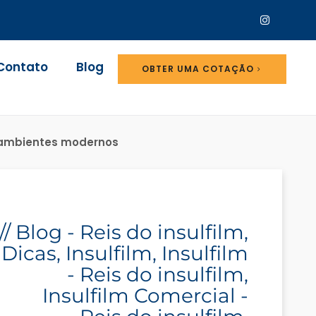
Contato
Blog
OBTER UMA COTAÇÃO
ra ambientes modernos
//
Blog - Reis do insulfilm
,
Dicas
,
Insulfilm
,
Insulfilm
- Reis do insulfilm
,
Insulfilm Comercial -