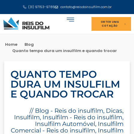
(31) 97153-9785
contato@reisdoinsulfilm.com.br
OBTER UMA
COTAÇÃO
Home
Blog
Quanto tempo dura um insulfilm e quando trocar
QUANTO TEMPO
DURA UM INSULFILM
E QUANDO TROCAR
//
Blog - Reis do insulfilm
,
Dicas
,
Insulfilm
,
Insulfilm - Reis do insulfilm
,
Insulfilm Automóvel
,
Insulfilm
Comercial - Reis do insulfilm
,
Insulfilm