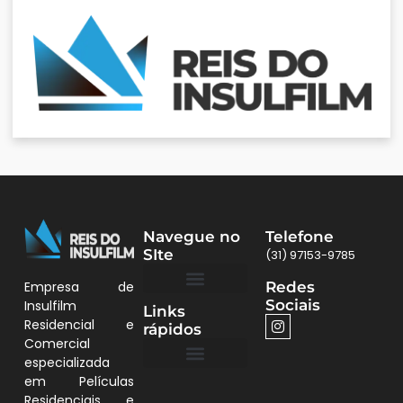
Navegue no
Telefone
SIte
(31) 97153-9785
Redes
Empresa de
Sociais
Insulfilm
Links
Quem Somos
Películas BH
Residencial e
rápidos
Comercial
especializada
em Películas
Quem Somos
Residenciais e