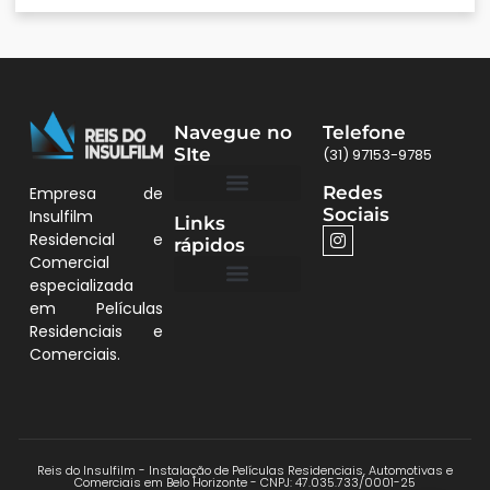
Navegue no
Telefone
SIte
(31) 97153-9785
Redes
Empresa de
Sociais
Insulfilm
Links
Quem Somos
Películas BH
Residencial e
rápidos
Comercial
especializada
em Películas
Quem Somos
Residenciais e
Comerciais.
Reis do Insulfilm - Instalação de Películas Residenciais, Automotivas e
Comerciais em Belo Horizonte - CNPJ: 47.035.733/0001-25