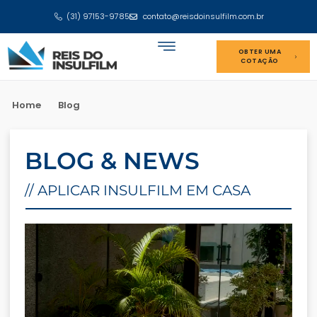
(31) 97153-9785
contato@reisdoinsulfilm.com.br
OBTER UMA
COTAÇÃO
Home
Blog
BLOG & NEWS
// APLICAR INSULFILM EM CASA