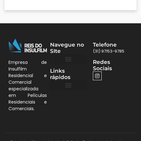
Navegue no
Telefone
SIte
(31) 97153-9785
Redes
Empresa de
Sociais
Insulfilm
Links
Quem Somos
Películas BH
Residencial e
rápidos
Comercial
especializada
em Películas
Quem Somos
Residenciais e
Comerciais.