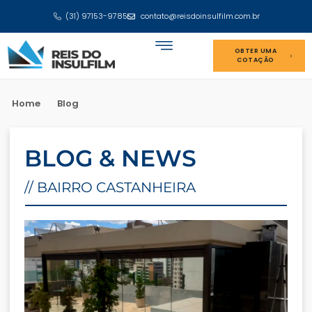
(31) 97153-9785
contato@reisdoinsulfilm.com.br
OBTER UMA
COTAÇÃO
Home
Blog
BLOG & NEWS
// BAIRRO CASTANHEIRA