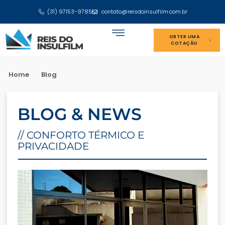
(31) 97153-9785
contato@reisdoinsulfilm.com.br
OBTER UMA
COTAÇÃO
Home
Blog
BLOG & NEWS
// CONFORTO TÉRMICO E
PRIVACIDADE