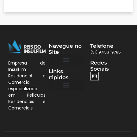
Navegue no
Telefone
SIte
(31) 97153-9785
Redes
Empresa de
Sociais
Insulfilm
Links
Quem Somos
Películas BH
Residencial e
rápidos
Comercial
especializada
em Películas
Quem Somos
Residenciais e
Comerciais.