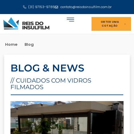
(31) 97153-9785
contato@reisdoinsulfilm.com.br
OBTER UMA
COTAÇÃO
Home
Blog
BLOG & NEWS
// CUIDADOS COM VIDROS
FILMADOS