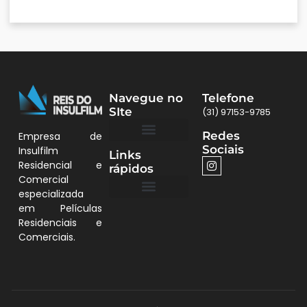
Navegue no
Telefone
SIte
(31) 97153-9785
Redes
Empresa de
Sociais
Insulfilm
Links
Quem Somos
Películas BH
Residencial e
rápidos
Comercial
especializada
em Películas
Quem Somos
Residenciais e
Comerciais.