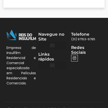
Navegue no
Telefone
SIte
(31) 97153-9785
Redes
Empresa de
Sociais
Insulfilm
Links
Quem Somos
Películas BH
Residencial e
rápidos
Comercial
especializada
em Películas
Quem Somos
Residenciais e
Comerciais.