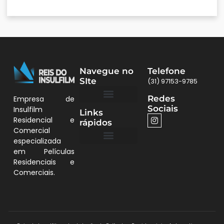
Navegue no
Telefone
SIte
(31) 97153-9785
Redes
Empresa de
Sociais
Insulfilm
Links
Quem Somos
Películas BH
Residencial e
rápidos
Comercial
especializada
em Películas
Quem Somos
Residenciais e
Comerciais.