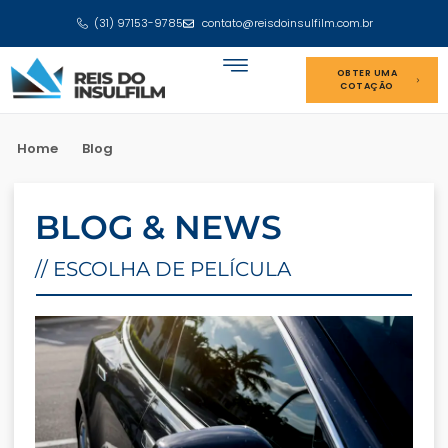
(31) 97153-9785
contato@reisdoinsulfilm.com.br
OBTER UMA
COTAÇÃO
Home
Blog
BLOG & NEWS
// ESCOLHA DE PELÍCULA