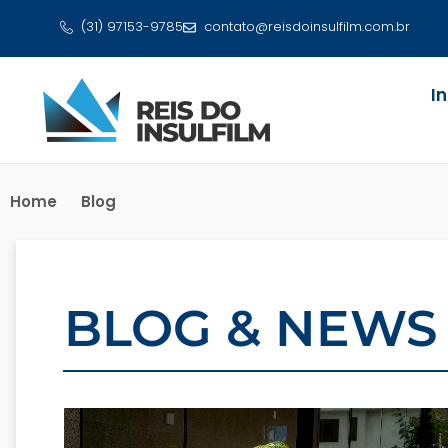
(31) 97153-9785
contato@reisdoinsulfilm.com.br
I
Home
Blog
BLOG & NEWS