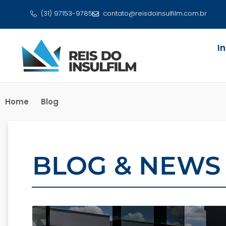
(31) 97153-9785
contato@reisdoinsulfilm.com.br
I
Home
Blog
BLOG & NEWS