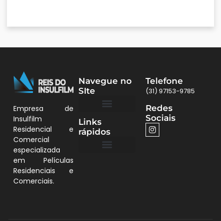
Navegue no
Telefone
SIte
(31) 97153-9785
Redes
Empresa de
Sociais
Insulfilm
Links
Quem Somos
Películas BH
Residencial e
rápidos
Comercial
especializada
em Películas
Quem Somos
Residenciais e
Comerciais.