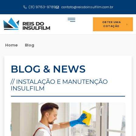
(31) 97153-9785
contato@reisdoinsulfilm.com.br
OBTER UMA
COTAÇÃO
Home
Blog
BLOG & NEWS
// INSTALAÇÃO E MANUTENÇÃO
INSULFILM