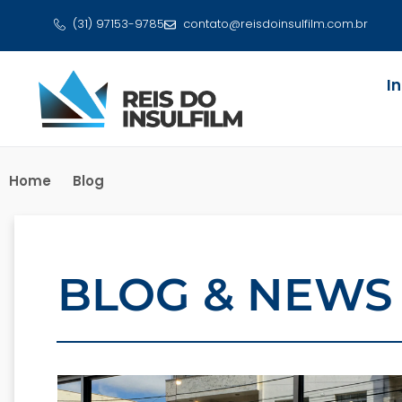
(31) 97153-9785
contato@reisdoinsulfilm.com.br
I
Home
Blog
BLOG & NEWS