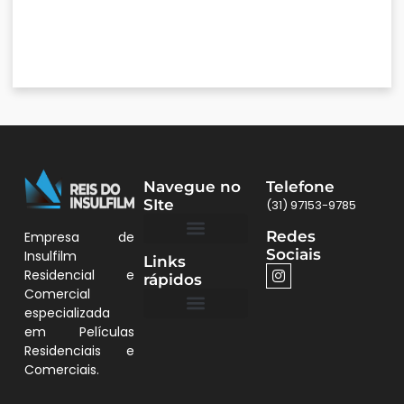
Navegue no
Telefone
SIte
(31) 97153-9785
Redes
Empresa de
Sociais
Insulfilm
Links
Quem Somos
Películas BH
Residencial e
rápidos
Comercial
especializada
em Películas
Quem Somos
Residenciais e
Comerciais.