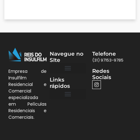
Navegue no
Telefone
SIte
(31) 97153-9785
Redes
Empresa de
Sociais
Insulfilm
Links
Quem Somos
Películas BH
Residencial e
rápidos
Comercial
especializada
em Películas
Quem Somos
Residenciais e
Comerciais.