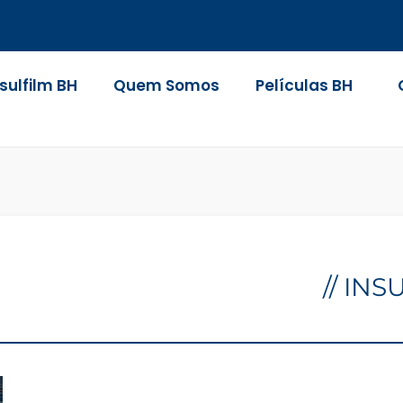
nsulfilm BH
Quem Somos
Películas BH
// IN