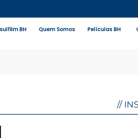
nsulfilm BH
Quem Somos
Películas BH
// I