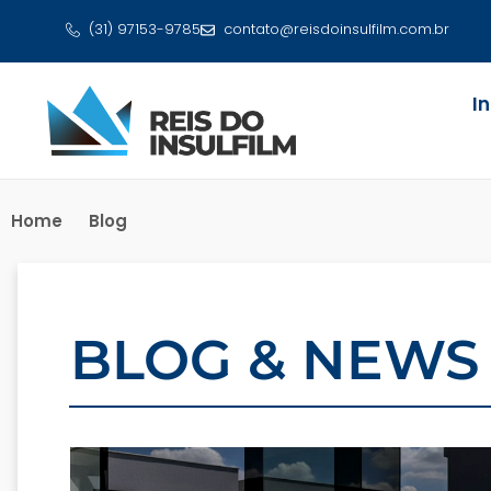
(31) 97153-9785
contato@reisdoinsulfilm.com.br
I
Home
Blog
BLOG & NEWS