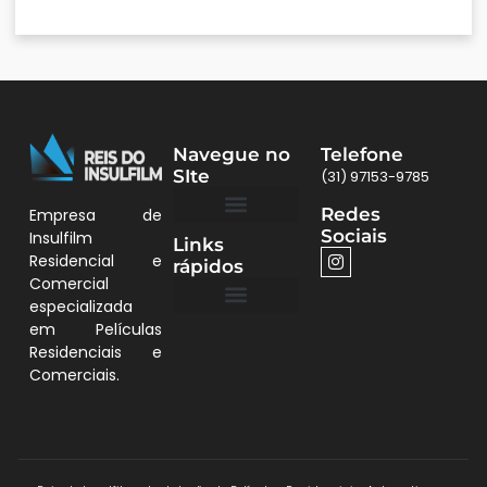
Navegue no
Telefone
SIte
(31) 97153-9785
Redes
Empresa de
Sociais
Insulfilm
Links
Quem Somos
Películas BH
Residencial e
rápidos
Comercial
especializada
em Películas
Quem Somos
Residenciais e
Comerciais.