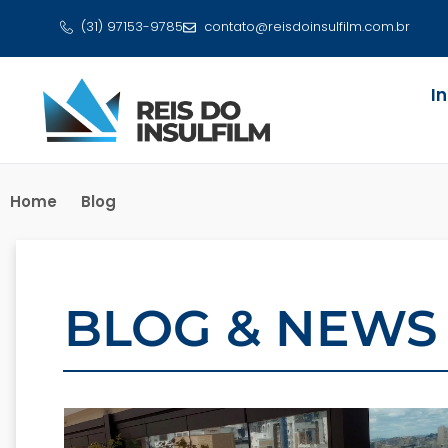
(31) 97153-9785
contato@reisdoinsulfilm.com.br
I
Home
Blog
BLOG & NEWS