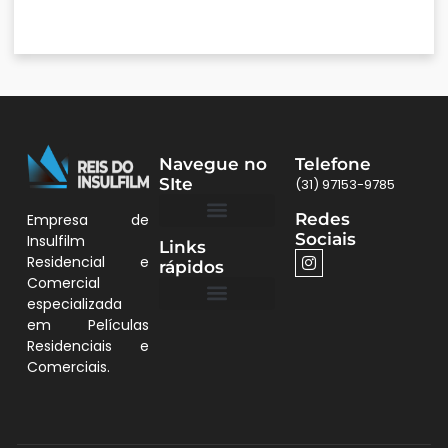
Navegue no
Telefone
SIte
(31) 97153-9785
Redes
Empresa de
Sociais
Insulfilm
Links
Quem Somos
Películas BH
Residencial e
rápidos
Comercial
especializada
em Películas
Quem Somos
Residenciais e
Comerciais.