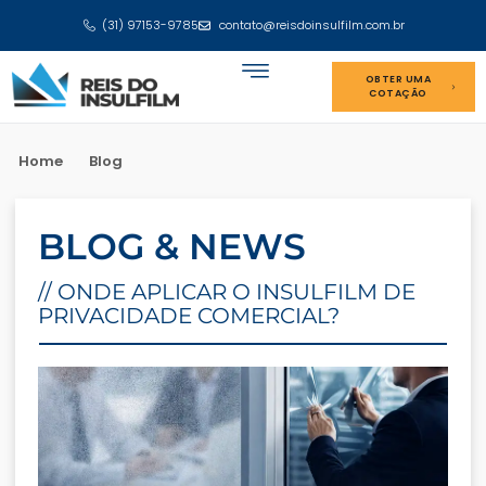
(31) 97153-9785
contato@reisdoinsulfilm.com.br
OBTER UMA
COTAÇÃO
Home
Blog
BLOG & NEWS
// ONDE APLICAR O INSULFILM DE
PRIVACIDADE COMERCIAL?