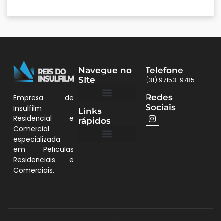
Navegue no
Telefone
SIte
(31) 97153-9785
Redes
Empresa de
Sociais
Insulfilm
Links
Quem Somos
Películas BH
Residencial e
rápidos
Comercial
especializada
em Películas
Quem Somos
Residenciais e
Comerciais.