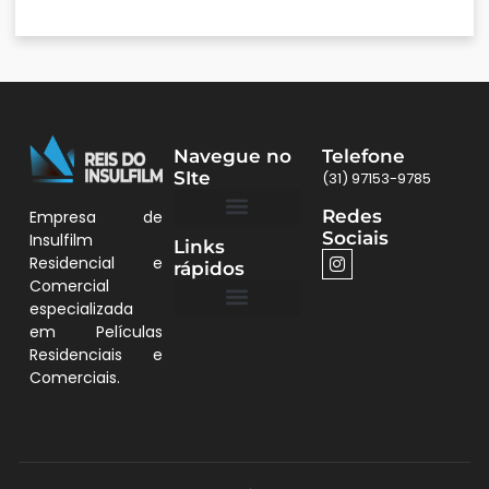
Navegue no
Telefone
SIte
(31) 97153-9785
Redes
Empresa de
Sociais
Insulfilm
Links
Quem Somos
Películas BH
Residencial e
rápidos
Comercial
especializada
em Películas
Quem Somos
Residenciais e
Comerciais.