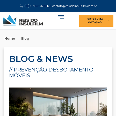
(31) 97153-9785
contato@reisdoinsulfilm.com.br
OBTER UMA
COTAÇÃO
Home
Blog
BLOG & NEWS
// PREVENÇÃO DESBOTAMENTO
MÓVEIS