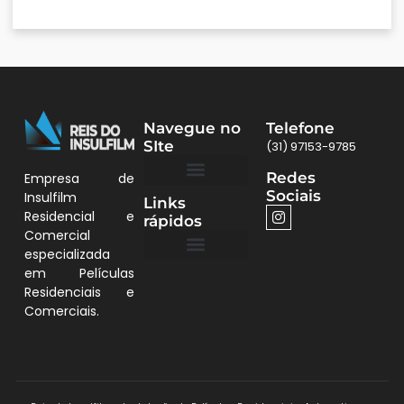
Navegue no
Telefone
SIte
(31) 97153-9785
Redes
Empresa de
Sociais
Insulfilm
Links
Quem Somos
Películas BH
Residencial e
rápidos
Comercial
especializada
em Películas
Quem Somos
Residenciais e
Comerciais.