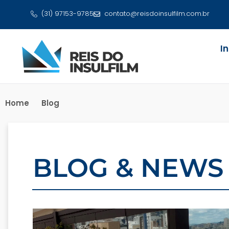
(31) 97153-9785
contato@reisdoinsulfilm.com.br
I
Home
Blog
BLOG & NEWS