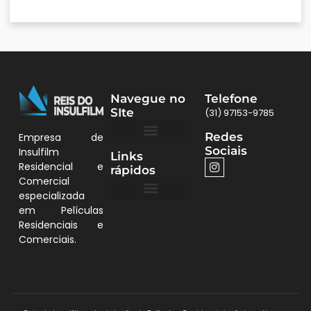
Navegue no
Telefone
SIte
(31) 97153-9785
Redes
Empresa de
Sociais
Insulfilm
Links
Quem Somos
Películas BH
Residencial e
rápidos
Comercial
especializada
em Películas
Quem Somos
Residenciais e
Comerciais.