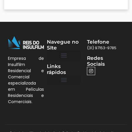
Navegue no
Telefone
SIte
(31) 97153-9785
Redes
Empresa de
Sociais
Insulfilm
Links
Quem Somos
Películas BH
Residencial e
rápidos
Comercial
especializada
em Películas
Quem Somos
Residenciais e
Comerciais.