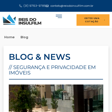
(31) 97153-9785
contato@reisdoinsulfilm.com.br
OBTER UMA
COTAÇÃO
Home
Blog
BLOG & NEWS
// SEGURANÇA E PRIVACIDADE EM
IMÓVEIS