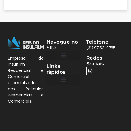
Navegue no
Telefone
SIte
(31) 97153-9785
Redes
Empresa de
Sociais
Insulfilm
Links
Quem Somos
Películas BH
Residencial e
rápidos
Comercial
especializada
em Películas
Quem Somos
Residenciais e
Comerciais.