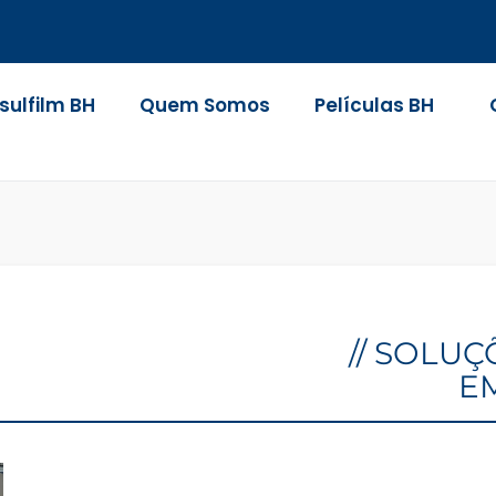
nsulfilm BH
Quem Somos
Películas BH
// SOLU
E