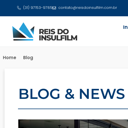
(31) 97153-9785
contato@reisdoinsulfilm.com.br
I
Home
Blog
BLOG & NEWS