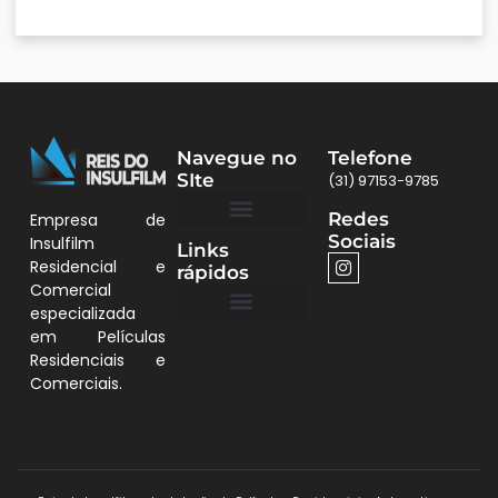
Navegue no
Telefone
SIte
(31) 97153-9785
Redes
Empresa de
Sociais
Insulfilm
Links
Quem Somos
Películas BH
Residencial e
rápidos
Comercial
especializada
em Películas
Quem Somos
Residenciais e
Comerciais.