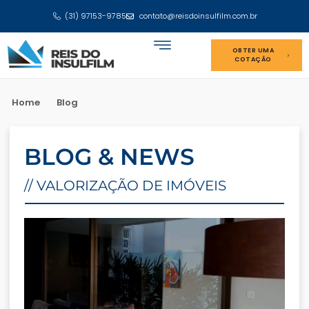
(31) 97153-9785
contato@reisdoinsulfilm.com.br
OBTER UMA
COTAÇÃO
Home
Blog
BLOG & NEWS
// VALORIZAÇÃO DE IMÓVEIS