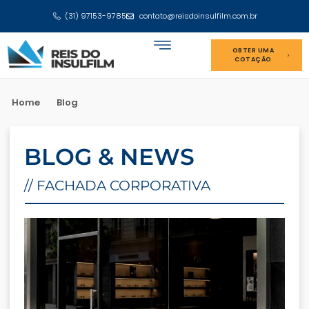
(31) 97153-9785
contato@reisdoinsulfilm.com.br
OBTER UMA
COTAÇÃO
Home
Blog
BLOG & NEWS
// FACHADA CORPORATIVA