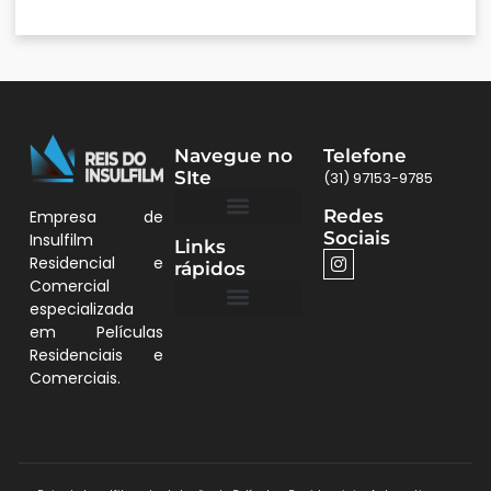
Navegue no
Telefone
SIte
(31) 97153-9785
Redes
Empresa de
Sociais
Insulfilm
Links
Quem Somos
Películas BH
Residencial e
rápidos
Comercial
especializada
em Películas
Quem Somos
Residenciais e
Comerciais.