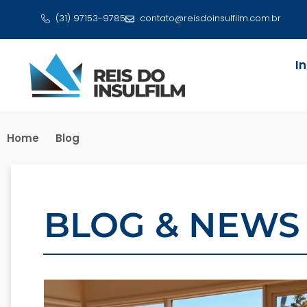
(31) 97153-9785
contato@reisdoinsulfilm.com.br
I
Home
Blog
BLOG & NEWS