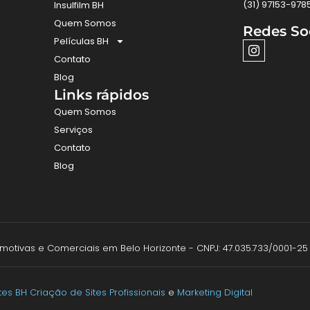
(31) 97153-978
Insulfilm BH
Quem Somos
Redes So
Películas BH
Contato
Blog
Links rápidos
Quem Somos
Serviços
Contato
Blog
utomotivas e Comerciais em Belo Horizonte - CNPJ: 47.035.733/0001-25
ites BH
Criação de Sites Profissionais
e
Marketing Digital