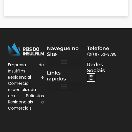
Navegue no
Telefone
SIte
(31) 97153-9785
Redes
Empresa de
Sociais
Insulfilm
Links
Quem Somos
Películas BH
Residencial e
rápidos
Comercial
especializada
em Películas
Quem Somos
Residenciais e
Comerciais.