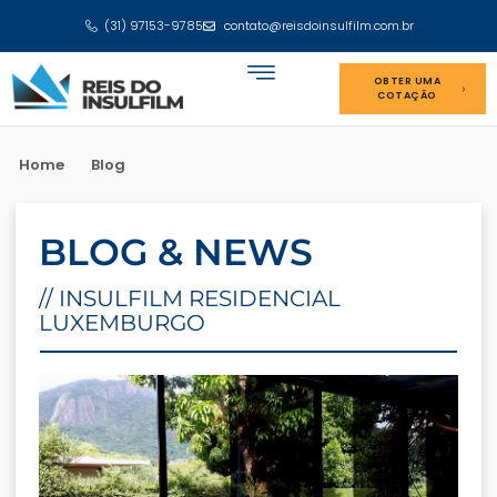
(31) 97153-9785
contato@reisdoinsulfilm.com.br
OBTER UMA
COTAÇÃO
Home
Blog
BLOG & NEWS
// INSULFILM RESIDENCIAL
LUXEMBURGO