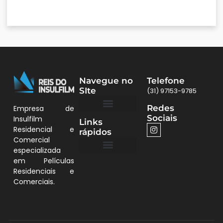
Navegue no
Telefone
SIte
(31) 97153-9785
Redes
Empresa de
Sociais
Insulfilm
Links
Quem Somos
Películas BH
Residencial e
rápidos
Comercial
especializada
em Películas
Quem Somos
Residenciais e
Comerciais.