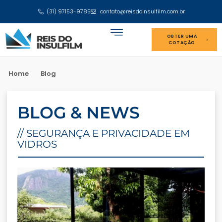
(31) 97153-9785
contato@reisdoinsulfilm.com.br
OBTER UMA
COTAÇÃO
Home
Blog
BLOG & NEWS
// SEGURANÇA E PRIVACIDADE EM
VIDROS