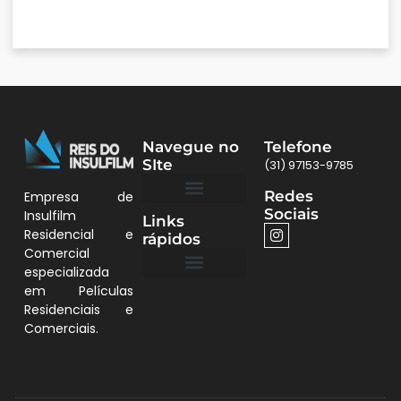
Navegue no
Telefone
SIte
(31) 97153-9785
Redes
Empresa de
Sociais
Insulfilm
Links
Quem Somos
Películas BH
Residencial e
rápidos
Comercial
especializada
em Películas
Quem Somos
Residenciais e
Comerciais.