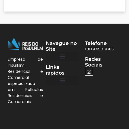
Navegue no
Telefone
SIte
(31) 97153-9785
Redes
Empresa de
Sociais
Insulfilm
Links
Quem Somos
Películas BH
Residencial e
rápidos
Comercial
especializada
em Películas
Quem Somos
Residenciais e
Comerciais.